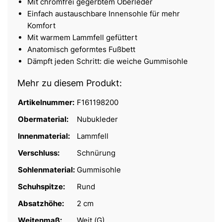
Mit chromfrei gegerbtem Oberleder
Einfach austauschbare Innensohle für mehr
Komfort
Mit warmem Lammfell gefüttert
Anatomisch geformtes Fußbett
Dämpft jeden Schritt: die weiche Gummisohle
Mehr zu diesem Produkt:
Artikelnummer:
F161198200
Obermaterial:
Nubukleder
Innenmaterial:
Lammfell
Verschluss:
Schnürung
Sohlenmaterial:
Gummisohle
Schuhspitze:
Rund
Absatzhöhe:
2 cm
Weitenmaß:
Weit (G)