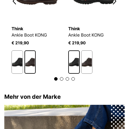
Think
Think
T
JOSEF SEIBEL Chance 67 | Stiefelette für Herren | Beige
Ankle Boot KONG
Ankle Boot KONG
A
€ 219,90
€ 219,90
€
Mehr von der Marke