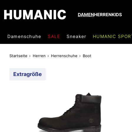
DAMEN
HERREN
KIDS
Damenschuhe
SALE
Sneaker
HUMANIC SPOR
Startseite
Herren
Herrenschuhe
Boot
Extragröße