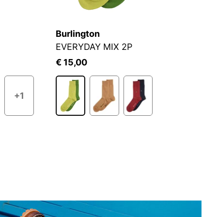
Burlington
J
EVERYDAY MIX 2P
S
€ 15,00
€
+1