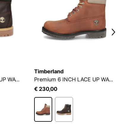
Timberland
T
Premium 6 INCH LACE UP WATERPROOF
Premium 6 INCH LACE UP WATERPROOF
6
€ 230,00
€