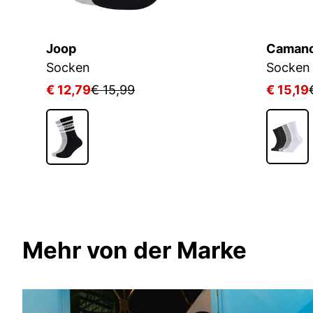
Joop
Caman
Socken
Socken 
€ 12,79
€ 15,99
€ 15,19
1
Mehr von der Marke