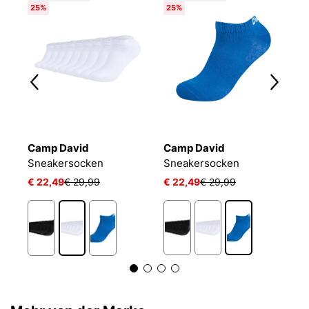
25%
25%
Camp David
Camp David
B
Sneakersocken
Sneakersocken
E
€ 22,49
€ 29,99
€ 22,49
€ 29,99
€
1