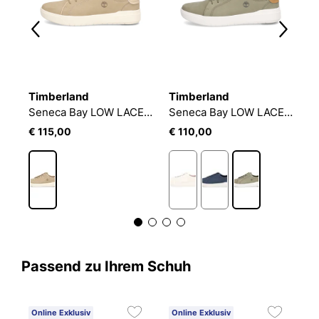
Timberland
Timberland
T
Seneca Bay LOW LACE UP SNEAKER
Seneca Bay LOW LACE UP SNEAKER
S
€ 115,00
€ 110,00
€
Passend zu Ihrem Schuh
Online Exklusiv
Online Exklusiv