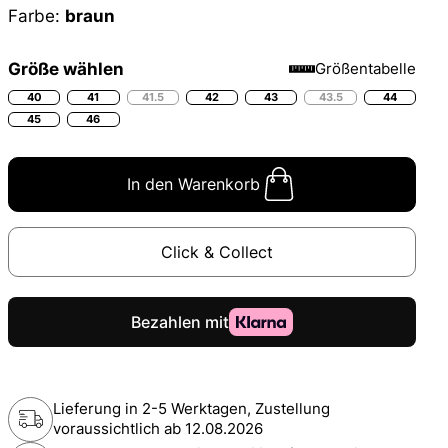
Farbe:
braun
Größe wählen
Größentabelle
40
41
41.5
42
43
43.5
44
45
46
In den Warenkorb
Click & Collect
Lieferung in 2-5 Werktagen, Zustellung
voraussichtlich ab
12.08.2026