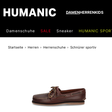
DAMEN
HERREN
KIDS
Damenschuhe
SALE
Sneaker
HUMANIC SPOR
Startseite
Herren
Herrenschuhe
Schnürer sportiv