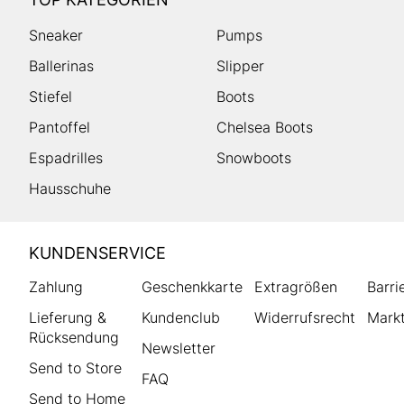
Sneaker
Pumps
Ballerinas
Slipper
Stiefel
Boots
Pantoffel
Chelsea Boots
Espadrilles
Snowboots
Hausschuhe
HUMANIC
KUNDENSERVICE
Footer
Zahlung
Geschenkkarte
Extragrößen
Barri
Lieferung &
Kundenclub
Widerrufsrecht
Markt
Rücksendung
Newsletter
Send to Store
FAQ
Send to Home