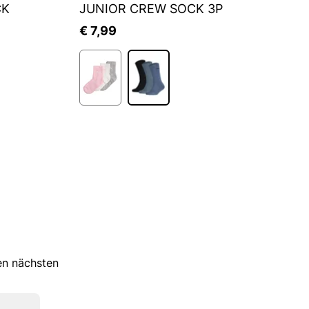
CK
JUNIOR CREW SOCK 3P
S
€ 7,99
€
ren nächsten