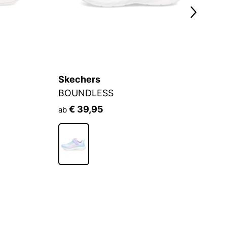
Skechers
S
BOUNDLESS
U
€ 39,95
ab
a