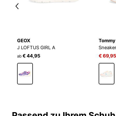
GEOX
Tommy H
J LOFTUS GIRL A
Sneake
€ 44,95
€ 69,9
ab
Passend zu Ihrem Schuh