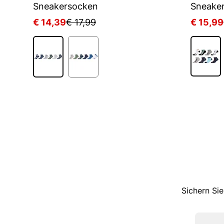
KIDS CRW 3P WHITE/MGREYH/BLACK
Sneakersocken
Sneake
€ 14,39
€ 17,99
€ 15,99
1
Sichern Sie