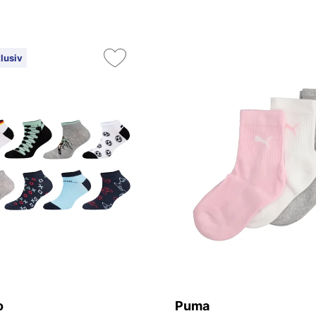
lusiv
o
Puma