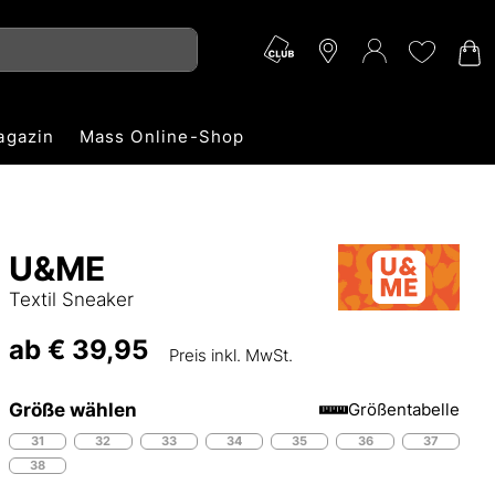
agazin
Mass Online-Shop
U&ME
Textil Sneaker
ab
€ 39,95
Preis inkl. MwSt.
Größe wählen
Größentabelle
31
32
33
34
35
36
37
38