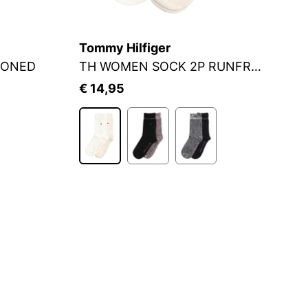
Tommy Hilfiger
J
IONED
TH WOMEN SOCK 2P RUNFREE
S
€ 14,95
€