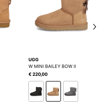
UGG
U
W MINI BAILEY BOW II
C
€ 220,00
€