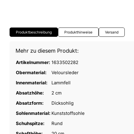
Produktbeschreibung
Produkthinweise
Versand
Mehr zu diesem Produkt:
Artikelnummer:
1633502282
Obermaterial:
Veloursleder
Innenmaterial:
Lammfell
Absatzhöhe:
2 cm
Absatzform:
Dicksohlig
Sohlenmaterial:
Kunststoffsohle
Schuhspitze:
Rund
Schafthöhe:
20 cm