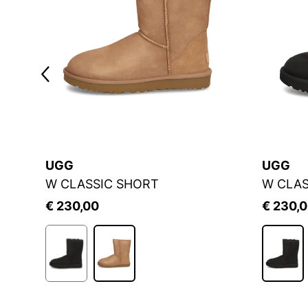
UGG
UGG
TRA MINI PLATFORM
W CLASSIC SHORT
W CLAS
€ 230,00
€ 230,