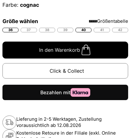
Farbe:
cognac
Größe wählen
Größentabelle
36
37
38
39
40
41
42
In den Warenkorb
Click & Collect
Lieferung in 2-5 Werktagen, Zustellung
voraussichtlich ab
12.08.2026
Kostenlose Retoure in der Filiale (exkl. Online