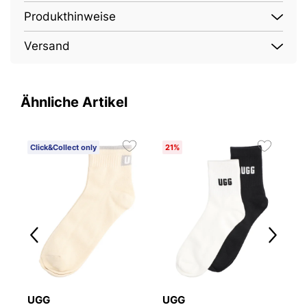
Produkthinweise
Versand
Ähnliche Artikel
Click&Collect only
21%
2
UGG
UGG
U