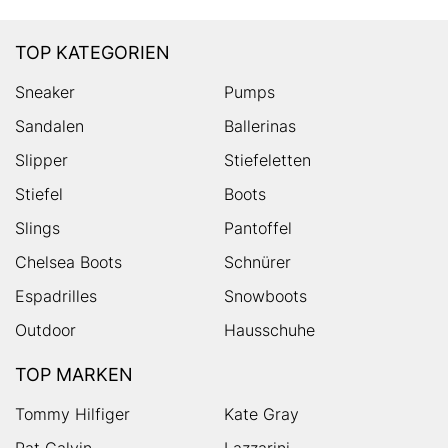
TOP KATEGORIEN
Sneaker
Pumps
Sandalen
Ballerinas
Slipper
Stiefeletten
Stiefel
Boots
Slings
Pantoffel
Chelsea Boots
Schnürer
Espadrilles
Snowboots
Outdoor
Hausschuhe
TOP MARKEN
Tommy Hilfiger
Kate Gray
Pat Calvin
Lazzarini