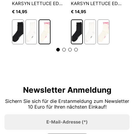
COMFORT LOVE LEO TENNIS QUARTER 2P
KARSYN LETTUCE EDGE QUARTER II
KARSYN LETTUCE EDGE QUARTER II
€ 14,95
€ 14,95
€
Newsletter Anmeldung
Sichern Sie sich für die Erstanmeldung zum Newsletter
10 Euro für Ihren nächsten Einkauf!
E-Mail-Adresse
(*)