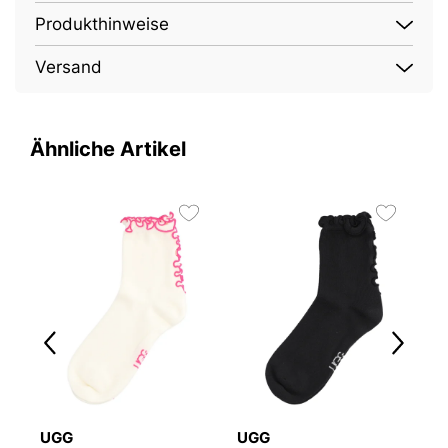
Produkthinweise
Versand
Ähnliche Artikel
3
UGG
UGG
O