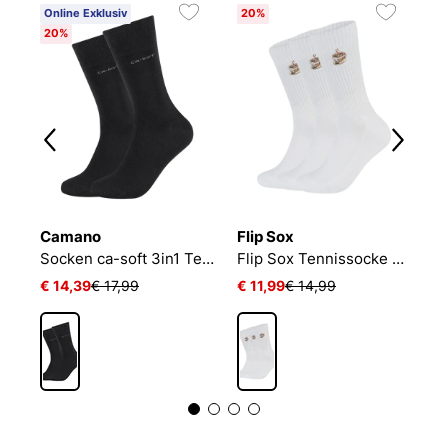
Online Exklusiv
20%
20%
Camano
Flip Sox
N
Socken ca-soft 3in1 Tencel Wolle Bambus
Flip Sox Tennissocke mit Motiv Flip Sox Tennissocke mit Motiv
€ 14,39
€ 17,99
€ 11,99
€ 14,99
€