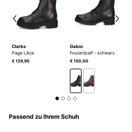
Clarks
Gabor
T
Page LAce
Foulardcalf - schwarz
S
€ 129,95
€ 150,00
€
Passend zu Ihrem Schuh