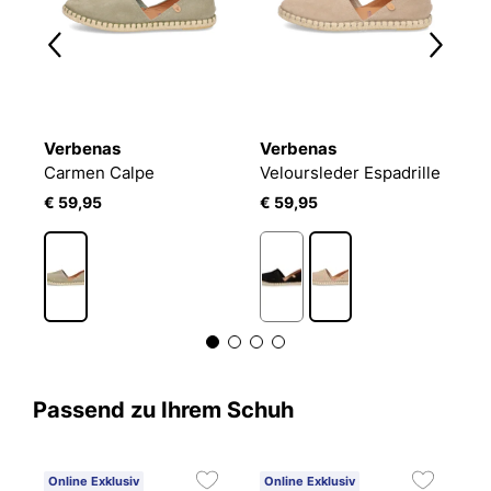
Verbenas
Verbenas
V
Espadrille-Sandale Model Gem
Carmen Calpe
Veloursleder Espadrille
V
€ 59,95
€ 59,95
€
Passend zu Ihrem Schuh
Online Exklusiv
Online Exklusiv