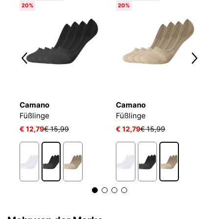
20%
20%
Camano
Camano
P
Füßlinge
Füßlinge
€ 12,79
€ 15,99
€ 12,79
€ 15,99
€