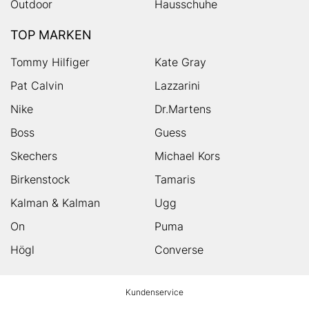
Outdoor
Hausschuhe
TOP MARKEN
Tommy Hilfiger
Kate Gray
Pat Calvin
Lazzarini
Nike
Dr.Martens
Boss
Guess
Skechers
Michael Kors
Birkenstock
Tamaris
Kalman & Kalman
Ugg
On
Puma
Högl
Converse
HUMANIC
Kundenservice
Footer