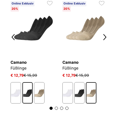
Online Exklusiv
Online Exklusiv
20%
20%
Camano
Camano
P
Füßlinge
Füßlinge
€ 12,79
€ 15,99
€ 12,79
€ 15,99
€