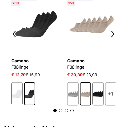
20%
15%
Camano
Camano
T
Füßlinge Mesh Ventilation
Füßlinge
Füßlinge
F
€ 12,79
€ 15,99
€ 20,39
€ 23,99
€ 
+1