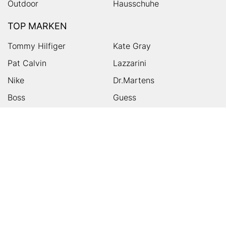
Outdoor
Hausschuhe
TOP MARKEN
Tommy Hilfiger
Kate Gray
Pat Calvin
Lazzarini
Nike
Dr.Martens
Boss
Guess
Skechers
Michael Kors
Birkenstock
Tamaris
Kalman & Kalman
Ugg
On
Puma
Högl
Converse
HUMANIC
Kundenservice
Footer