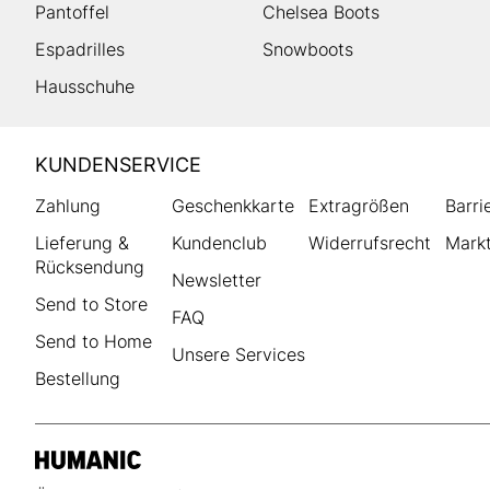
Pantoffel
Chelsea Boots
Espadrilles
Snowboots
Hausschuhe
HUMANIC
KUNDENSERVICE
Footer
Zahlung
Geschenkkarte
Extragrößen
Barri
Lieferung &
Kundenclub
Widerrufsrecht
Markt
Rücksendung
Newsletter
Send to Store
FAQ
Send to Home
Unsere Services
Bestellung