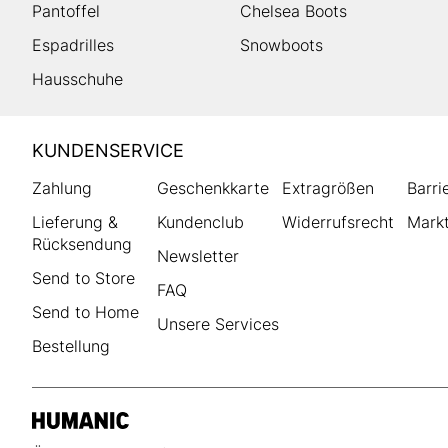
Pantoffel
Chelsea Boots
Espadrilles
Snowboots
Hausschuhe
HUMANIC
KUNDENSERVICE
Footer
Zahlung
Geschenkkarte
Extragrößen
Barri
Lieferung &
Kundenclub
Widerrufsrecht
Markt
Rücksendung
Newsletter
Send to Store
FAQ
Send to Home
Unsere Services
Bestellung