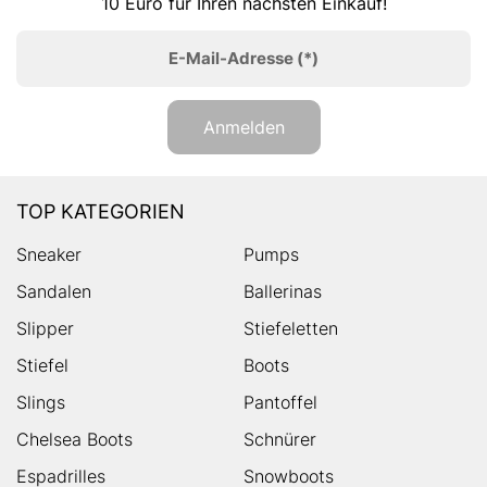
10 Euro für Ihren nächsten Einkauf!
E-Mail-Adresse
(*)
Anmelden
TOP KATEGORIEN
Sneaker
Pumps
Sandalen
Ballerinas
Slipper
Stiefeletten
Stiefel
Boots
Slings
Pantoffel
Chelsea Boots
Schnürer
Espadrilles
Snowboots