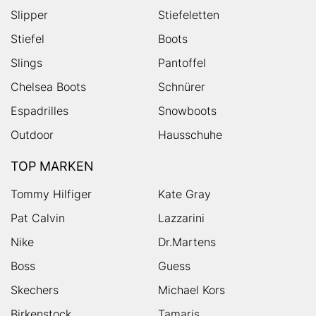
Slipper
Stiefeletten
Stiefel
Boots
Slings
Pantoffel
Chelsea Boots
Schnürer
Espadrilles
Snowboots
Outdoor
Hausschuhe
TOP MARKEN
Tommy Hilfiger
Kate Gray
Pat Calvin
Lazzarini
Nike
Dr.Martens
Boss
Guess
Skechers
Michael Kors
Birkenstock
Tamaris