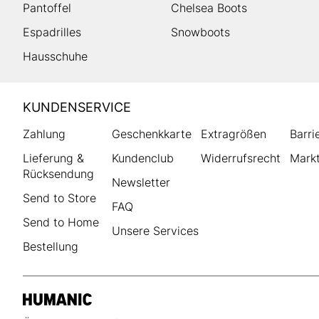
Pantoffel
Chelsea Boots
Espadrilles
Snowboots
Hausschuhe
HUMANIC
KUNDENSERVICE
Footer
Zahlung
Geschenkkarte
Extragrößen
Barri
Lieferung &
Kundenclub
Widerrufsrecht
Markt
Rücksendung
Newsletter
Send to Store
FAQ
Send to Home
Unsere Services
Bestellung