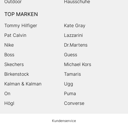
Outdoor
Hausschuhe
TOP MARKEN
Tommy Hilfiger
Kate Gray
Pat Calvin
Lazzarini
Nike
Dr.Martens
Boss
Guess
Skechers
Michael Kors
Birkenstock
Tamaris
Kalman & Kalman
Ugg
On
Puma
Högl
Converse
HUMANIC
Kundenservice
Footer