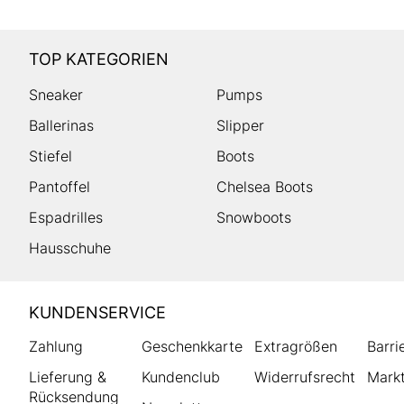
TOP KATEGORIEN
Sneaker
Pumps
Ballerinas
Slipper
Stiefel
Boots
Pantoffel
Chelsea Boots
Espadrilles
Snowboots
Hausschuhe
HUMANIC
KUNDENSERVICE
Footer
Zahlung
Geschenkkarte
Extragrößen
Barri
Lieferung &
Kundenclub
Widerrufsrecht
Markt
Rücksendung