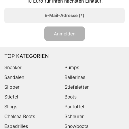
10 Euro für Ihren nächsten Einkauf!
E-Mail-Adresse
(*)
Anmelden
TOP KATEGORIEN
Sneaker
Pumps
Sandalen
Ballerinas
Slipper
Stiefeletten
Stiefel
Boots
Slings
Pantoffel
Chelsea Boots
Schnürer
Espadrilles
Snowboots