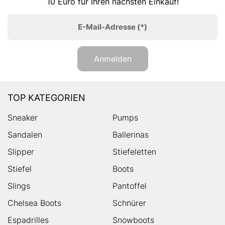
10 Euro für Ihren nächsten Einkauf!
E-Mail-Adresse
(*)
Anmelden
TOP KATEGORIEN
Sneaker
Pumps
Sandalen
Ballerinas
Slipper
Stiefeletten
Stiefel
Boots
Slings
Pantoffel
Chelsea Boots
Schnürer
Espadrilles
Snowboots