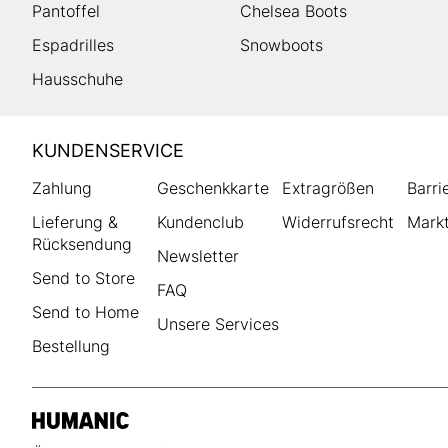
Pantoffel
Chelsea Boots
Espadrilles
Snowboots
Hausschuhe
HUMANIC
KUNDENSERVICE
Footer
Zahlung
Geschenkkarte
Extragrößen
Barri
Lieferung &
Kundenclub
Widerrufsrecht
Markt
Rücksendung
Newsletter
Send to Store
FAQ
Send to Home
Unsere Services
Bestellung