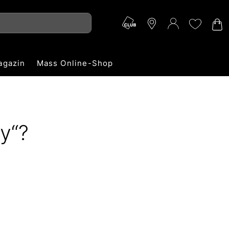
agazin
Mass Online-Shop
y“?