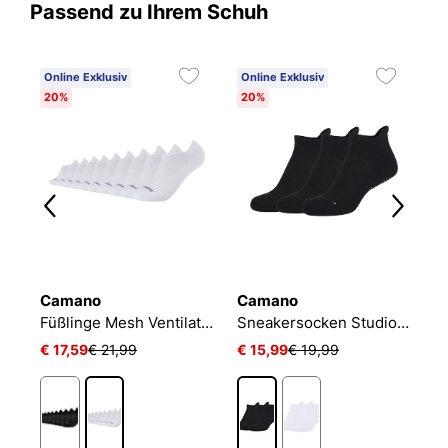
Passend zu Ihrem Schuh
Online Exklusiv
Online Exklusiv
20%
20%
Camano
Camano
N
Füßlinge Mesh Ventilation
Sneakersocken Studio-Line Pilates und Yoga
€ 17,59
€ 21,99
€ 15,99
€ 19,99
€