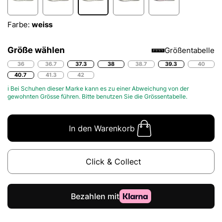
Farbe:
weiss
Größe wählen
Größentabelle
36
36.7
37.3
38
38.7
39.3
40
40.7
41.3
42
ℹ Bei Schuhen dieser Marke kann es zu einer Abweichung von der
gewohnten Grösse führen. Bitte benutzen Sie die
Grössentabelle.
In den Warenkorb
Click & Collect