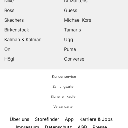
Nike
Dr.Martens
Boss
Guess
Skechers
Michael Kors
Birkenstock
Tamaris
Kalman & Kalman
Ugg
On
Puma
Högl
Converse
HUMANIC
Kundenservice
Footer
Zahlungsarten
Sicher einkaufen
Versandarten
Über uns
Storefinder
App
Karriere & Jobs
Impressum
Datenschutz
AGB
Presse