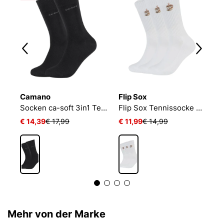
Camano
Flip Sox
N
NIKE EVERYDAY CUSHIONED
Socken ca-soft 3in1 Tencel Wolle Bambus
Flip Sox Tennissocke mit Motiv Flip Sox Tennissocke mit Motiv
€ 14,39
€ 17,99
€ 11,99
€ 14,99
€
Mehr von der Marke