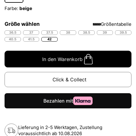
Farbe:
beige
Größe wählen
Größentabelle
36.5
37
37.5
38
38.5
39
39.5
40.5
41.5
42
In den Warenkorb
Click & Collect
Lieferung in 2-5 Werktagen, Zustellung
voraussichtlich ab
10.08.2026