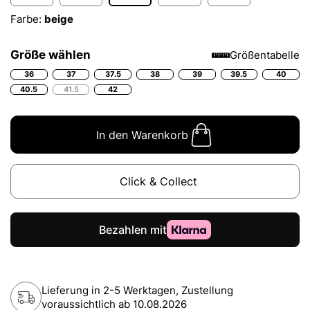
Farbe:
beige
Größe wählen
Größentabelle
36
37
37.5
38
39
39.5
40
40.5
41.5
42
In den Warenkorb
Click & Collect
Lieferung in 2-5 Werktagen, Zustellung
voraussichtlich ab
10.08.2026