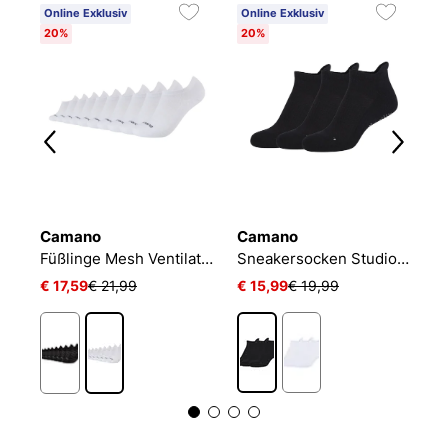
Online Exklusiv
Online Exklusiv
20%
20%
Camano
Camano
N
NIKE EVERYDAY CUSHIONED
Füßlinge Mesh Ventilation
Sneakersocken Studio-Line Pilates und Yoga
€ 17,59
€ 21,99
€ 15,99
€ 19,99
€