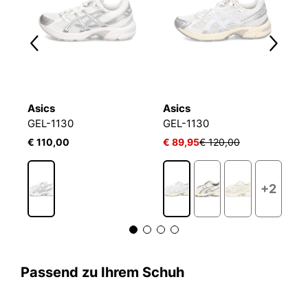
Asics
Asics
A
GEL-1130
GEL-1130
G
€ 110,00
€ 89,95
€ 120,00
€
2
+2
Passend zu Ihrem Schuh