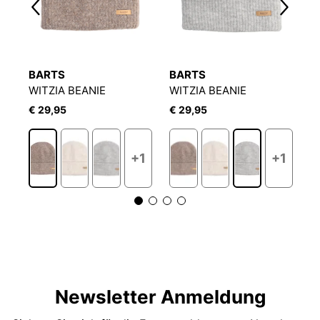
BARTS
BARTS
B
LOGO REVERSO TONAL BEANIE
WITZIA BEANIE
WITZIA BEANIE
W
€ 29,95
€ 29,95
€
+1
+1
Newsletter Anmeldung