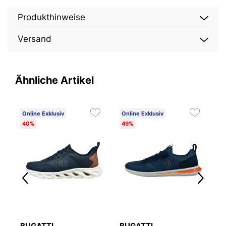
Produkthinweise
Versand
Ähnliche Artikel
Online Exklusiv
Online Exklusiv
O
40%
49%
2
BUGATTI
BUGATTI
B