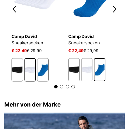
Camp David
Camp David
C
L 24/7 SOCKEN
Sneakersocken
Sneakersocken
€ 22,49
€ 29,99
€ 22,49
€ 29,99
€
Mehr von der Marke