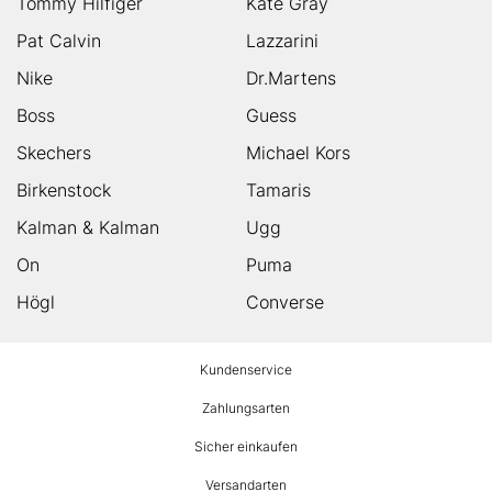
Tommy Hilfiger
Kate Gray
Pat Calvin
Lazzarini
Nike
Dr.Martens
Boss
Guess
Skechers
Michael Kors
Birkenstock
Tamaris
Kalman & Kalman
Ugg
On
Puma
Högl
Converse
HUMANIC
Kundenservice
Footer
Zahlungsarten
Sicher einkaufen
Versandarten