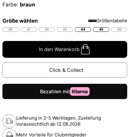
Farbe:
braun
Größe wählen
Größentabelle
40
41
42
43
44
45
46
In den Warenkorb
Click & Collect
Lieferung in 2-5 Werktagen, Zustellung
voraussichtlich ab
12.08.2026
Mehr Vorteile für Clubmitglieder