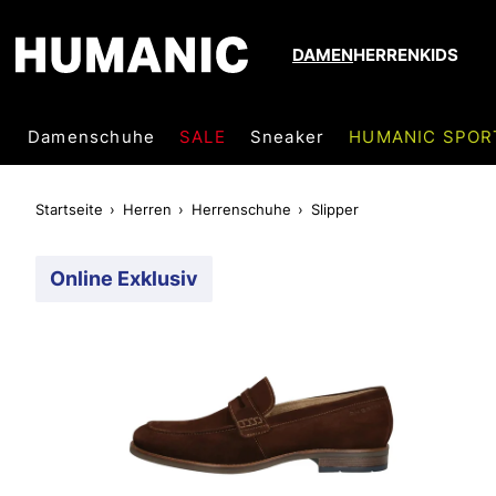
DAMEN
HERREN
KIDS
Damenschuhe
SALE
Sneaker
HUMANIC SPOR
Startseite
Herren
Herrenschuhe
Slipper
Online Exklusiv