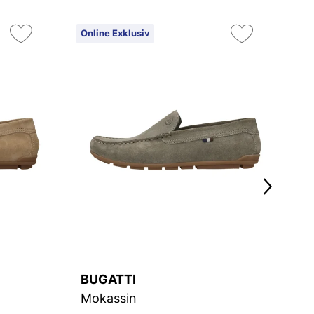
Online Exklusiv
On
14
BUGATTI
B
Mokassin
Sl