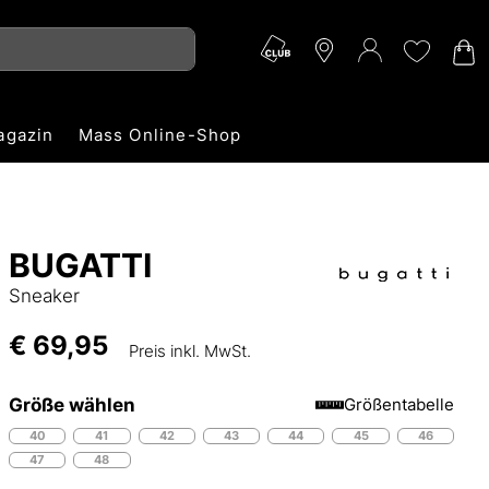
agazin
Mass Online-Shop
BUGATTI
Sneaker
€ 69,95
Preis inkl. MwSt.
Größe wählen
Größentabelle
40
41
42
43
44
45
46
47
48