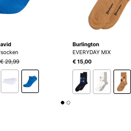
avid
Burlington
rsocken
EVERYDAY MIX
€ 29,99
€ 15,00