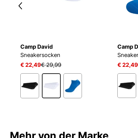
Camp David
Camp D
Sneakersocken
Sneake
€ 22,49
€ 29,99
€ 22,49
1
Mehr von der Marke