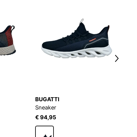
4
BUGATTI
B
Sneaker
S
€ 94,95
€