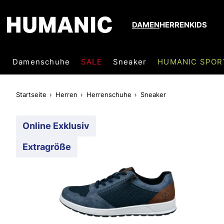
DAMEN
HERREN
KIDS
Damenschuhe
SALE
Sneaker
HUMANIC SPOR
Startseite
Herren
Herrenschuhe
Sneaker
Online Exklusiv
Extragröße