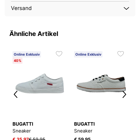
Versand
Ähnliche Artikel
Online Exklusiv
Online Exklusiv
O
40%
1
BUGATTI
BUGATTI
B
Sneaker
Sneaker
S
€ 35,97
€ 59,95
€ 59,95
€