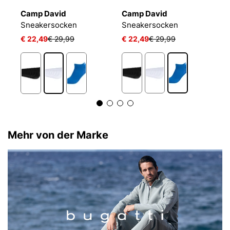
Camp David
Camp David
B
Sneakersocken
Sneakersocken
E
€ 22,49
€ 29,99
€ 22,49
€ 29,99
€
1
Mehr von der Marke