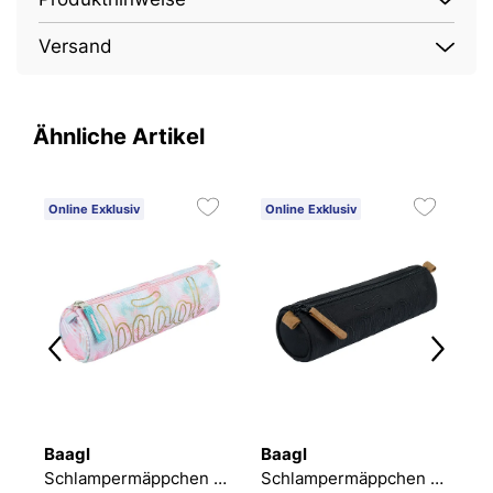
Versand
Ähnliche Artikel
Online Exklusiv
Online Exklusiv
O
Baagl
Baagl
B
permäppchen Marble
Schlampermäppchen Sunset
Schlampermäppchen Darkness