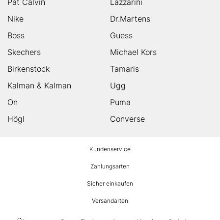
Pat Calvin
Lazzarini
Nike
Dr.Martens
Boss
Guess
Skechers
Michael Kors
Birkenstock
Tamaris
Kalman & Kalman
Ugg
On
Puma
Högl
Converse
HUMANIC
Kundenservice
Footer
Zahlungsarten
Sicher einkaufen
Versandarten