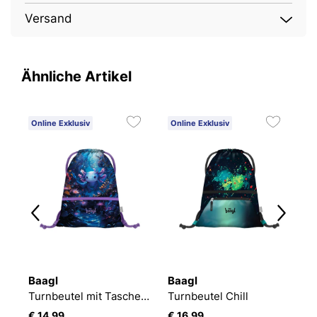
Versand
Ähnliche Artikel
Online Exklusiv
Online Exklusiv
O
Baagl
Baagl
B
Turnbeutel mit Tasche Axolotl
Turnbeutel Chill
€ 14,99
€ 16,99
€