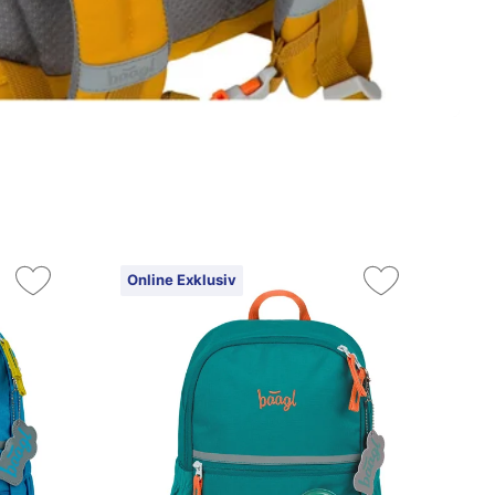
Online Exklusiv
On