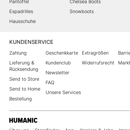
Pantoffel
Chelsea Boots
Espadrilles
Snowboots
Hausschuhe
HUMANIC
KUNDENSERVICE
Footer
Zahlung
Geschenkkarte
Extragrößen
Barri
Lieferung &
Kundenclub
Widerrufsrecht
Markt
Rücksendung
Newsletter
Send to Store
FAQ
Send to Home
Unsere Services
Bestellung