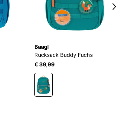
Baagl
B
Rucksack Buddy Fuchs
R
€ 39,99
€