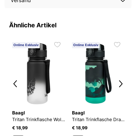
Versand
Ähnliche Artikel
Online Exklusiv
Online Exklusiv
O
Baagl
Baagl
B
Tritan Trinkflasche Tiere, 350 ml
Tritan Trinkflasche Wolf, 350 ml
Tritan Trinkflasche Drache, 350 ml
€ 18,99
€ 18,99
€