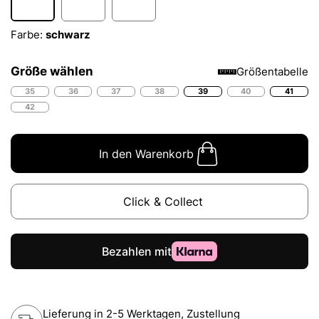
Farbe:
schwarz
Größe wählen
Größentabelle
35
36
37
38
39
40
41
42
In den Warenkorb
Click & Collect
Lieferung in 2-5 Werktagen, Zustellung