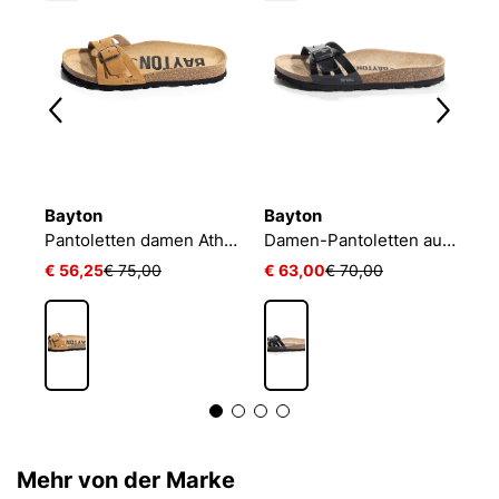
Bayton
Bayton
B
e
Pantoletten damen Athena
Damen-Pantoletten aus Samt
€ 56,25
€ 75,00
€ 63,00
€ 70,00
€
Mehr von der Marke