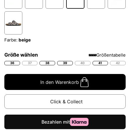
Farbe:
beige
Größe wählen
Größentabelle
36
37
38
39
40
41
42
In den Warenkorb
Click & Collect