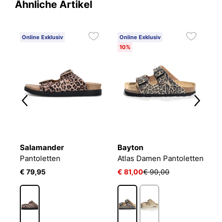
Ähnliche Artikel
Online Exklusiv
Online Exklusiv
O
10%
1
Salamander
Bayton
B
Pantoletten
Atlas Damen Pantoletten
P
€ 79,95
€ 81,00
€ 90,00
€