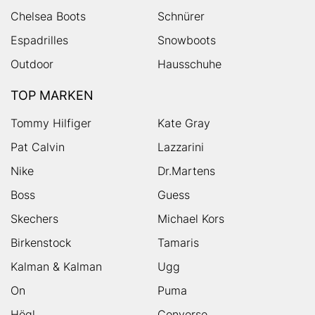
Chelsea Boots
Schnürer
Espadrilles
Snowboots
Outdoor
Hausschuhe
TOP MARKEN
Tommy Hilfiger
Kate Gray
Pat Calvin
Lazzarini
Nike
Dr.Martens
Boss
Guess
Skechers
Michael Kors
Birkenstock
Tamaris
Kalman & Kalman
Ugg
On
Puma
Högl
Converse