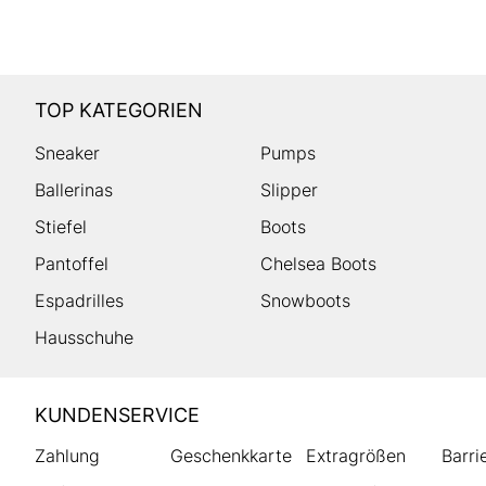
TOP KATEGORIEN
Sneaker
Pumps
Ballerinas
Slipper
Stiefel
Boots
Pantoffel
Chelsea Boots
Espadrilles
Snowboots
Hausschuhe
HUMANIC
KUNDENSERVICE
Footer
Zahlung
Geschenkkarte
Extragrößen
Barri