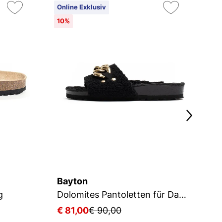
Online Exklusiv
On
10%
25
Bayton
B
g
Dolomites Pantoletten für Damen
C
€ 81,00
€ 90,00
€