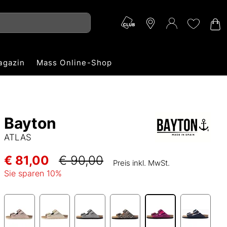
agazin
Mass Online-Shop
Bayton
ATLAS
€ 81,00
€ 90,00
Preis inkl. MwSt.
Sie sparen
10
%