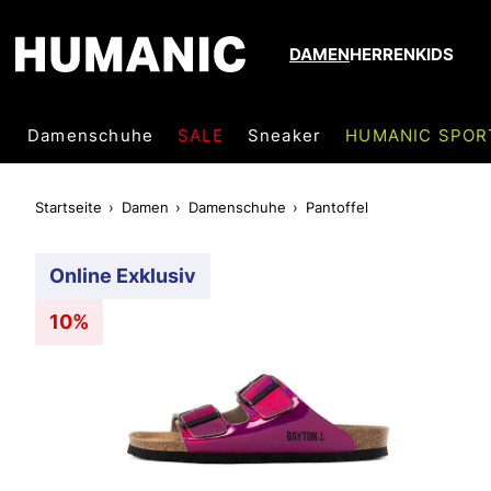
DAMEN
HERREN
KIDS
Damenschuhe
SALE
Sneaker
HUMANIC SPOR
Startseite
Damen
Damenschuhe
Pantoffel
Online Exklusiv
10%