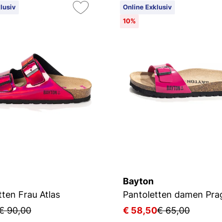
lusiv
Online Exklusiv
10%
Bayton
tten Frau Atlas
Pantoletten damen Pra
€ 90,00
€ 58,50
€ 65,00