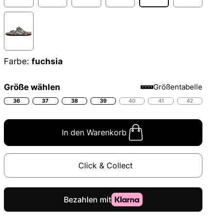
Farbe:
fuchsia
Größe wählen
Größentabelle
36
37
38
39
40
41
42
In den Warenkorb
Click & Collect