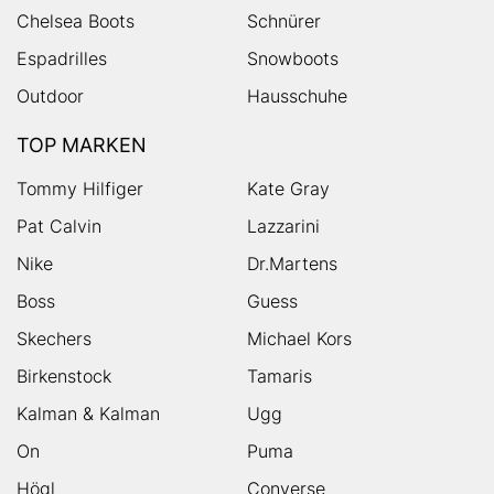
Chelsea Boots
Schnürer
Espadrilles
Snowboots
Outdoor
Hausschuhe
TOP MARKEN
Tommy Hilfiger
Kate Gray
Pat Calvin
Lazzarini
Nike
Dr.Martens
Boss
Guess
Skechers
Michael Kors
Birkenstock
Tamaris
Kalman & Kalman
Ugg
On
Puma
Högl
Converse