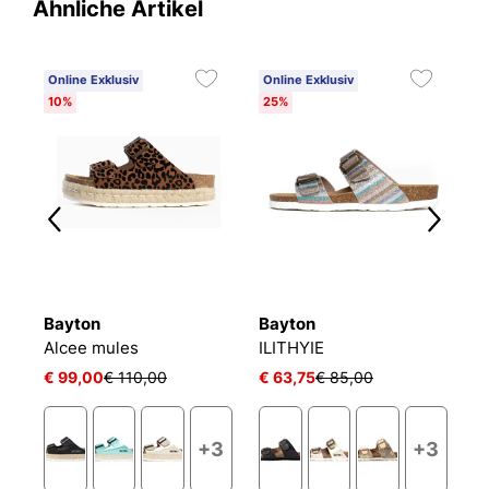
Ähnliche Artikel
Online Exklusiv
Online Exklusiv
O
10%
25%
1
Bayton
Bayton
B
Pantoletten damen Mildura
Alcee mules
ILITHYIE
Ma
€ 99,00
€ 110,00
€ 63,75
€ 85,00
€
+3
+3