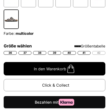
Farbe:
multicolor
Größe wählen
Größentabelle
36
37
38
39
40
41
42
In den Warenkorb
Click & Collect