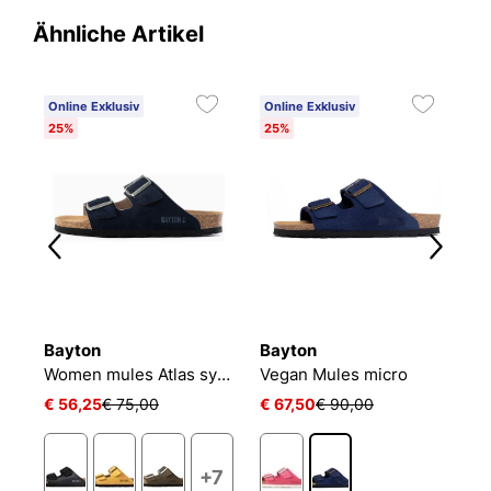
Ähnliche Artikel
Online Exklusiv
Online Exklusiv
O
25%
25%
1
Bayton
Bayton
B
Women mules Atlas synth
Vegan Mules micro
P
€ 56,25
€ 75,00
€ 67,50
€ 90,00
€
2
+7