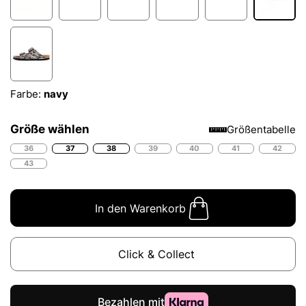
Farbe:
navy
Größe wählen
Größentabelle
36
37
38
39
40
41
42
43
In den Warenkorb
Click & Collect