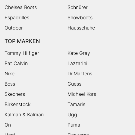
Chelsea Boots
Schnürer
Espadrilles
Snowboots
Outdoor
Hausschuhe
TOP MARKEN
Tommy Hilfiger
Kate Gray
Pat Calvin
Lazzarini
Nike
Dr.Martens
Boss
Guess
Skechers
Michael Kors
Birkenstock
Tamaris
Kalman & Kalman
Ugg
On
Puma
Högl
Converse