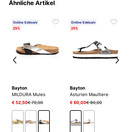
Ähnliche Artikel
Online Exklusiv
Online Exklusiv
O
25%
25%
1
Bayton
Bayton
B
MILDURA Mules
Asturien Maultiere
M
€ 52,50
€ 70,00
€ 60,00
€ 80,00
€