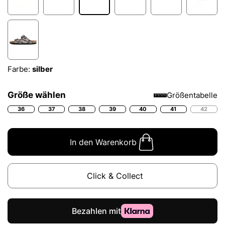
Farbe:
silber
Größe wählen
Größentabelle
36
37
38
39
40
41
42
In den Warenkorb
Click & Collect