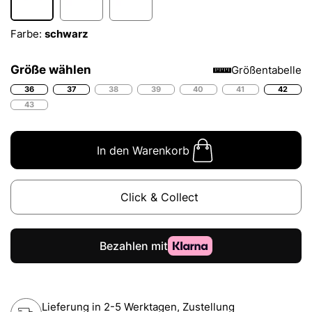
Farbe:
schwarz
Größe wählen
Größentabelle
36
37
38
39
40
41
42
43
In den Warenkorb
Click & Collect
Lieferung in 2-5 Werktagen, Zustellung