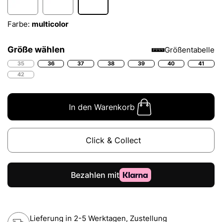
Farbe:
multicolor
Größe wählen
Größentabelle
35
36
37
38
39
40
41
42
In den Warenkorb
Click & Collect
Lieferung in 2-5 Werktagen, Zustellung