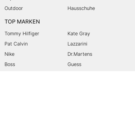
Outdoor
Hausschuhe
TOP MARKEN
Tommy Hilfiger
Kate Gray
Pat Calvin
Lazzarini
Nike
Dr.Martens
Boss
Guess
Skechers
Michael Kors
Birkenstock
Tamaris
Kalman & Kalman
Ugg
On
Puma
Högl
Converse
HUMANIC
Kundenservice