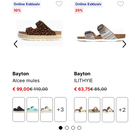
Online Exklusiv
Online Exklusiv
O
10%
25%
1
Bayton
Bayton
B
Pantoletten damen Mildura
Alcee mules
ILITHYIE
Ma
€ 99,00
€ 110,00
€ 63,75
€ 85,00
€
+3
+2