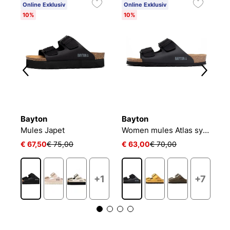
Online Exklusiv
Online Exklusiv
O
10%
10%
1
Bayton
Bayton
B
Mules Japet
Women mules Atlas synth
A
€ 67,50
€ 75,00
€ 63,00
€ 70,00
€
+1
+7