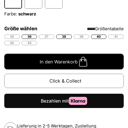
Farbe:
schwarz
Größe wählen
Größentabelle
35
36
37
38
39
40
41
42
43
In den Warenkorb
Click & Collect
Lieferung in 2-5 Werktagen, Zustellung