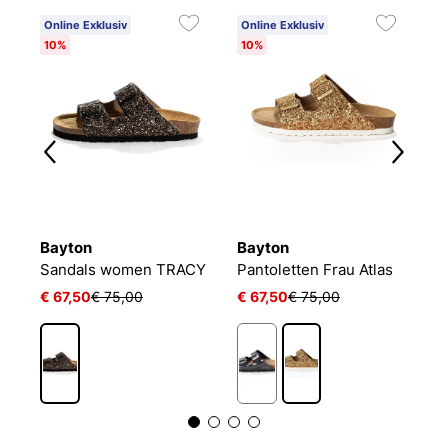
Online Exklusiv
Online Exklusiv
O
10%
10%
1
Bayton
Bayton
B
Sandals women TRACY
Pantoletten Frau Atlas
Z
€ 67,50
€ 75,00
€ 67,50
€ 75,00
€