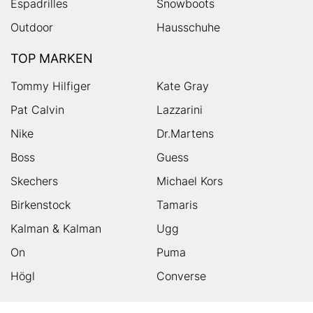
Espadrilles
Snowboots
Outdoor
Hausschuhe
TOP MARKEN
Tommy Hilfiger
Kate Gray
Pat Calvin
Lazzarini
Nike
Dr.Martens
Boss
Guess
Skechers
Michael Kors
Birkenstock
Tamaris
Kalman & Kalman
Ugg
On
Puma
Högl
Converse
HUMANIC