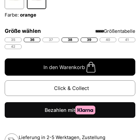
Farbe:
orange
Größe wählen
Größentabelle
35
36
37
38
39
40
41
42
In den Warenkorb
Click & Collect
Lieferung in 2-5 Werktagen, Zustellung