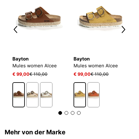
Bayton
Bayton
B
ntoletten damen Atlas Vegan
Mules women Alcee
Mules women Alcee
€ 99,00
€ 110,00
€ 99,00
€ 110,00
€ 
Mehr von der Marke