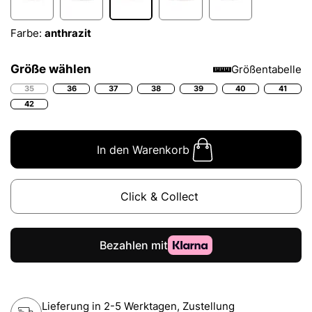
Farbe:
anthrazit
Größe wählen
Größentabelle
35
36
37
38
39
40
41
42
In den Warenkorb
Click & Collect
Lieferung in 2-5 Werktagen, Zustellung