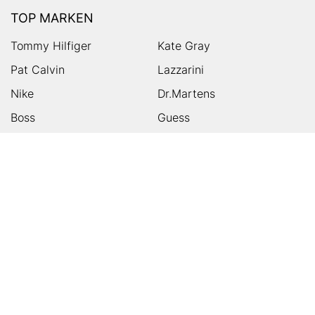
TOP MARKEN
Tommy Hilfiger
Kate Gray
Pat Calvin
Lazzarini
Nike
Dr.Martens
Boss
Guess
Skechers
Michael Kors
Birkenstock
Tamaris
Kalman & Kalman
Ugg
On
Puma
Högl
Converse
HUMANIC
Kundenservice
Footer
Zahlungsarten