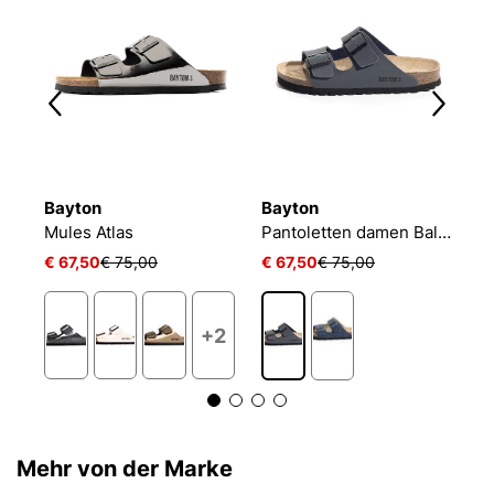
Bayton
Bayton
B
Mules Atlas
Pantoletten damen Baltic
M
€ 67,50
€ 75,00
€ 67,50
€ 75,00
€
+2
Mehr von der Marke